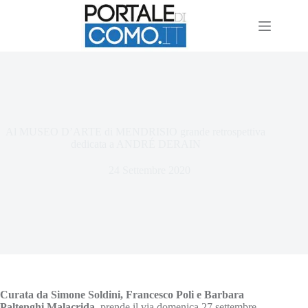
Al MUSEO D’ARTE di MENDRISIO grande retrospettiva
dedicata a ANDRÉ DERAIN
24 Settembre 2020
Curata da Simone Soldini, Francesco Poli e Barbara
Paltenghi Malacrida,
prende il via domenica 27 settembre