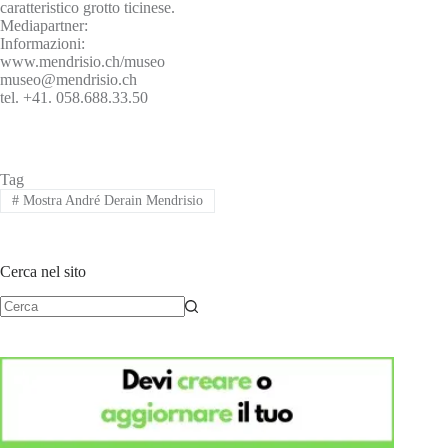
caratteristico grotto ticinese.
Mediapartner:
Informazioni:
www.mendrisio.ch/museo
museo@mendrisio.ch
tel. +41. 058.688.33.50
Tag
#
Mostra André Derain Mendrisio
Cerca nel sito
Nessun
risultato