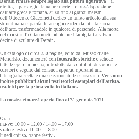
Derain rimase sempre legato alla pittura figurativa
– il
ritratto, il paesaggio, le nature morte – e trovò ispirazione
dall’arte greca e romana, su su fino ai grandi maestri
dell’Ottocento. Giacometti dedicò un lungo articolo alla sua
straordinaria capacità di raccogliere idee da tutta la storia
dell’arte, trasformandola in qualcosa di personale. Alla morte
del maestro, fu Giacometti ad aiutare i famigliari a salvare
decine di sculture di Derain.
Un catalogo di circa 230 pagine, edito dal Museo d’arte
Mendrisio, documenterà con
fotografie storiche
e schede
tutte le opere in mostra, introdotte dai contributi di studiosi e
curatori e seguite dai consueti apparati riportanti una
bibliografia scelta e una selezione delle esposizioni.
Verranno
inoltre pubblicati alcuni testi teorici esemplari dell’artista,
tradotti per la prima volta in italiano.
La mostra rimarrà aperta fino al 31 gennaio 2021.
Orari
ma-ve: 10.00 – 12.00 / 14.00 – 17.00
sa-do e festivi: 10.00 – 18.00
lunedì chiuso, tranne festivi.