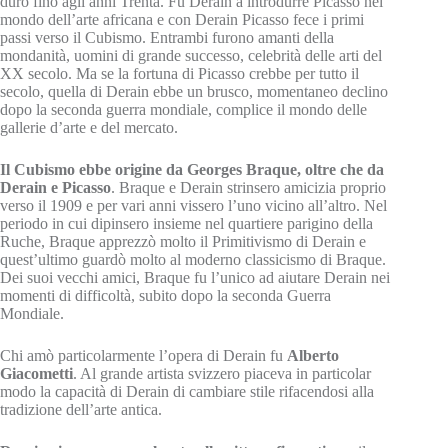
durò fino agli anni Trenta. Fu Derain a introdurre Picasso nel
mondo dell’arte africana e con Derain Picasso fece i primi
passi verso il Cubismo. Entrambi furono amanti della
mondanità, uomini di grande successo, celebrità delle arti del
XX secolo. Ma se la fortuna di Picasso crebbe per tutto il
secolo, quella di Derain ebbe un brusco, momentaneo declino
dopo la seconda guerra mondiale, complice il mondo delle
gallerie d’arte e del mercato.
Il Cubismo ebbe origine da Georges Braque, oltre che da
Derain e Picasso
. Braque e Derain strinsero amicizia proprio
verso il 1909 e per vari anni vissero l’uno vicino all’altro. Nel
periodo in cui dipinsero insieme nel quartiere parigino della
Ruche, Braque apprezzò molto il Primitivismo di Derain e
quest’ultimo guardò molto al moderno classicismo di Braque.
Dei suoi vecchi amici, Braque fu l’unico ad aiutare Derain nei
momenti di difficoltà, subito dopo la seconda Guerra
Mondiale.
Chi amò particolarmente l’opera di Derain fu
Alberto
Giacometti
. Al grande artista svizzero piaceva in particolar
modo la capacità di Derain di cambiare stile rifacendosi alla
tradizione dell’arte antica.