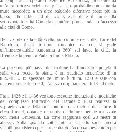
al tempo dell’Imperatore Federico Barbarossa, preceduto da
un’altra fortezza originaria, più vasta e probabilmente cinta da
mura raccordate a un altro baluardo difensivo posto più in
basso, alle falde sud del colle; esso dette il nome alla
sottostante località Camerlata, tutt’ora punto nodale d’accesso
alla città di Como.
Ben visibile dalla città svetta, sul culmine del colle, Torre del
Baradello, tipico torrione romanico da cui si gode
un’impareggiabile panorama a 360° sul lago, la città, la
Brianza e la pianura Padana fino a Milano.
La porzione più bassa del torrione ha fondazioni poggianti
sulla viva roccia, la pianta è un quadrato imperfetto di m
8.20×8.35. lo spessore del muro è di m. 1.50 e sale con
rastremazione di cm 20, l’altezza originaria era di 19.50 metri.
Fra il 1426 e il 1436 vengono eseguite riparazioni e modifiche
del complesso fortificato del Baradello e si realizza la
sopraelevazione della cinta muraria di 2 metri e della torre di
circa 8 metri, dotando entrambe di finiture merlate realizzate
con merli Ghibellini. La torre raggiunse così 28 metri di
altezza. Sulla spianata sottostante al castello sono ancora
visibili una cisterna per la raccolta dell’acqua/abbeveratoio per