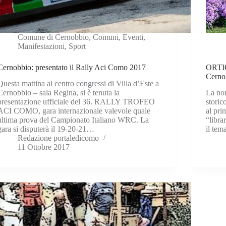
Comune di Cernobbio
,
Comuni
,
Eventi
,
Manifestazioni
,
Sport
Cernobbio: presentato il Rally Aci Como 2017
ORTIC
Cerno
Questa mattina al centro congressi di Villa d’Este a
Cernobbio – sala Regina, si è tenuta la
La non
presentazione ufficiale del 36. RALLY TROFEO
storic
ACI COMO, gara internazionale valevole quale
al pri
ultima prova del Campionato Italiano WRC. La
“libra
gara si disputerà il 19-20-21…
il tem
Redazione portaledicomo
11 Ottobre 2017