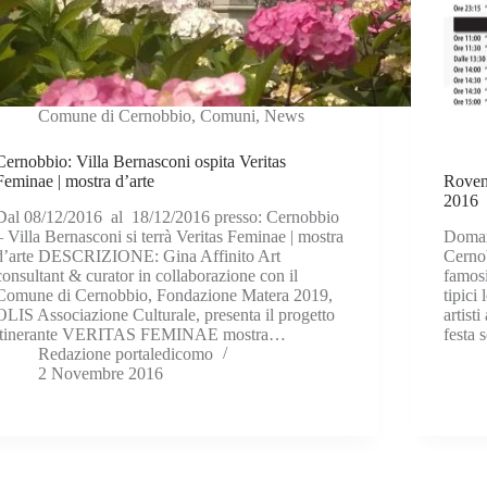
Comune di Cernobbio
,
Comuni
,
News
Cernobbio: Villa Bernasconi ospita Veritas
Feminae | mostra d’arte
Rovenn
2016
Dal 08/12/2016 al 18/12/2016 presso: Cernobbio
– Villa Bernasconi si terrà Veritas Feminae | mostra
Doman
d’arte DESCRIZIONE: Gina Affinito Art
Cerno
consultant & curator in collaborazione con il
famosi
Comune di Cernobbio, Fondazione Matera 2019,
tipici 
OLIS Associazione Culturale, presenta il progetto
artist
itinerante VERITAS FEMINAE mostra…
festa
Redazione portaledicomo
2 Novembre 2016