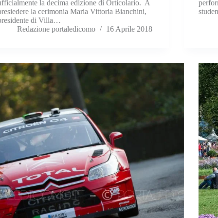
ufficialmente la decima edizione di Orticolario. A
perfor
presiedere la cerimonia Maria Vittoria Bianchini,
stude
presidente di Villa…
Redazione portaledicomo
16 Aprile 2018