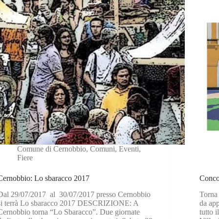
Comune di Cernobbio
,
Comuni
,
Eventi
,
Fiere
Cernobbio: Lo sbaracco 2017
Conco
Dal 29/07/2017 al 30/07/2017 presso Cernobbio
Torna 
si terrà Lo sbaracco 2017 DESCRIZIONE: A
da app
Cernobbio torna “Lo Sbaracco”. Due giornate
tutto 