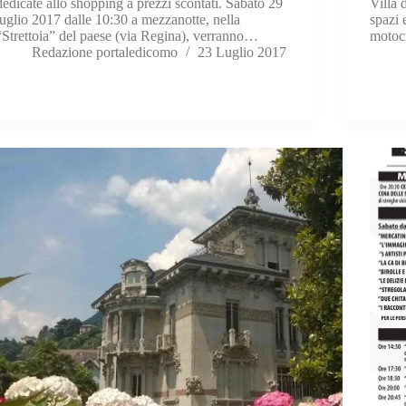
dedicate allo shopping a prezzi scontati. Sabato 29
Villa 
luglio 2017 dalle 10:30 a mezzanotte, nella
spazi 
“Strettoia” del paese (via Regina), verranno…
motoc
Redazione portaledicomo
23 Luglio 2017