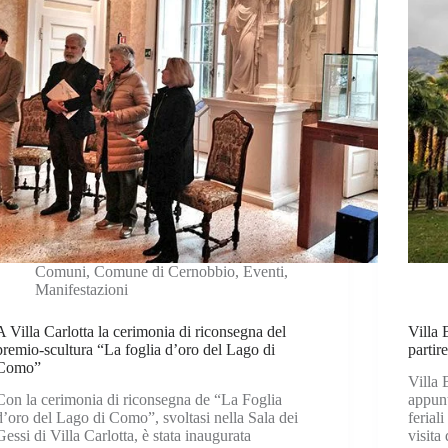
Comuni
,
Comune di Cernobbio
,
Eventi
,
Manifestazioni
A Villa Carlotta la cerimonia di riconsegna del
Villa 
premio-scultura “La foglia d’oro del Lago di
partir
Como”
Villa 
Con la cerimonia di riconsegna de “La Foglia
appunt
d’oro del Lago di Como”, svoltasi nella Sala dei
ferial
Gessi di Villa Carlotta, è stata inaugurata
visita