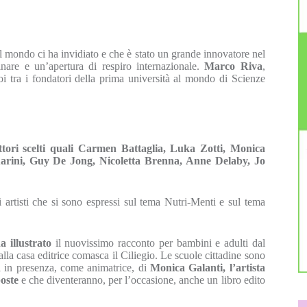
l mondo ci ha invidiato e che è stato un grande innovatore nel
inare e un’apertura di respiro internazionale.
Marco Riva
,
oi tra i fondatori della prima università al mondo di Scienze
ttori scelti quali Carmen Battaglia, Luka Zotti, Monica
uarini, Guy De Jong, Nicoletta Brenna, Anne Delaby, Jo
artisti che si sono espressi sul tema Nutri-Menti e sul tema
a illustrato
il nuovissimo racconto per bambini e adulti dal
lla casa editrice comasca il Ciliegio. Le scuole cittadine sono
ci in presenza, come animatrice, di
Monica Galanti, l’artista
oste
e che diventeranno, per l’occasione, anche un libro edito