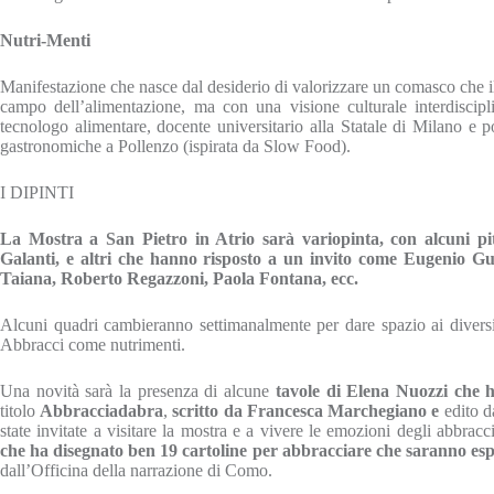
Nutri-Menti
Manifestazione che nasce dal desiderio di valorizzare un comasco che i
campo dell’alimentazione, ma con una visione culturale interdiscipl
tecnologo alimentare, docente universitario alla Statale di Milano e p
gastronomiche a Pollenzo (ispirata da Slow Food).
I DIPINTI
La Mostra a San Pietro in Atrio sarà variopinta, con alcuni pi
Galanti, e altri che hanno risposto a un invito come Eugenio G
Taiana, Roberto Regazzoni, Paola Fontana, ecc.
Alcuni quadri cambieranno settimanalmente per dare spazio ai diversi 
Abbracci come nutrimenti.
Una novità sarà la presenza di alcune
tavole di Elena Nuozzi
che h
titolo
Abbracciadabra
,
scritto da Francesca Marchegiano e
edito da
state invitate a visitare la mostra e a vivere le emozioni degli abbrac
che ha disegnato ben 19 cartoline per abbracciare che saranno esp
dall’Officina della narrazione di Como.