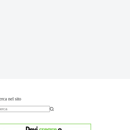
rca nel sito
essun
sultato