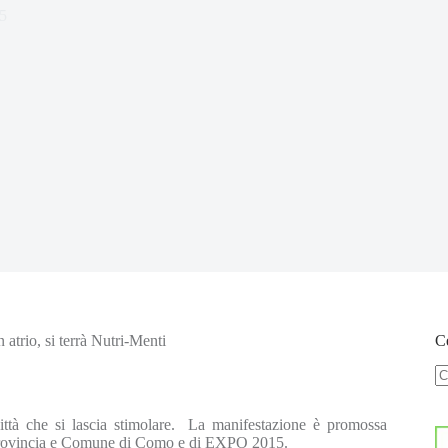
5
trio, si terrà Nutri-Menti
Ce
N
ri
 città che si lascia stimolare. La manifestazione è promossa
di Provincia e Comune di Como e di EXPO 2015.