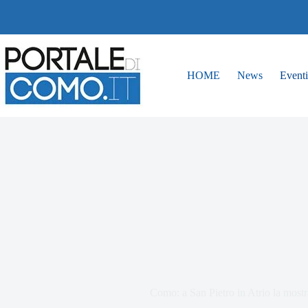
HOME
News
Eventi
Como: a San Pietro in Atrio la most