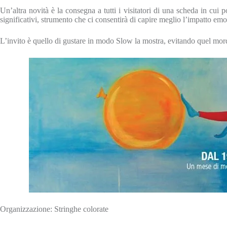
Un’altra novità è la consegna a tutti i visitatori di una scheda in cui
significativi, strumento che ci consentirà di capire meglio l’impatto emo
L’invito è quello di gustare in modo Slow la mostra, evitando quel mord
Organizzazione: Stringhe colorate