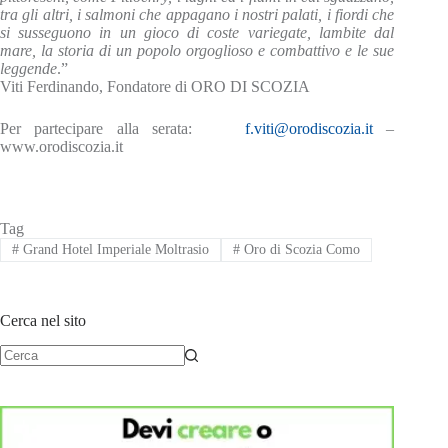
tra gli altri, i salmoni che appagano i nostri palati, i fiordi che
si susseguono in un gioco di coste variegate, lambite dal
mare, la storia di un popolo orgoglioso e combattivo e le sue
leggende
.”
Viti Ferdinando, Fondatore di ORO DI SCOZIA
Per partecipare alla serata:
f.viti@orodiscozia.it
–
www.orodiscozia.it
Tag
#
Grand Hotel Imperiale Moltrasio
#
Oro di Scozia Como
Cerca nel sito
Nessun
risultato