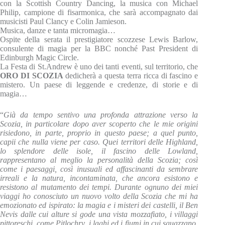
con la Scottish Country Dancing, la musica con Michael
Philip, campione di fisarmonica, che sarà accompagnato dai
musicisti Paul Clancy e Colin Jamieson.
Musica, danze e tanta micromagia…
Ospite della serata il prestigiatore scozzese Lewis Barlow,
consulente di magia per la BBC nonché Past President di
Edinburgh Magic Circle.
La Festa di St.Andrew è uno dei tanti eventi, sul territorio, che
ORO DI SCOZIA
dedicherà a questa terra ricca di fascino e
mistero. Un paese di leggende e credenze, di storie e di
magia…
“
Già da tempo sentivo una profonda attrazione verso la
Scozia, in particolare dopo aver scoperto che le mie origini
risiedono, in parte, proprio in questo paese; a quel punto,
capii che nulla viene per caso. Quei territori delle Highland,
lo splendore delle isole, il fascino delle Lowland,
rappresentano al meglio la personalità della Scozia; così
come i paesaggi, così inusuali ed affascinanti da sembrare
irreali e la natura, incontaminata, che ancora esistono e
resistono al mutamento dei tempi. Durante ognuno dei miei
viaggi ho conosciuto un nuovo volto della Scozia che mi ha
emozionato ed ispirato: la magia e i misteri dei castelli, il Ben
Nevis dalle cui alture si gode una vista mozzafiato, i villaggi
pittoreschi, come Pitlochry, i laghi ed i fiumi in cui sguazzano,