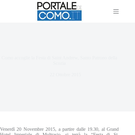
Como accoglie la Festa di Saint Andrew, Santo Patrono della
Scozia
22 Ottobre 2015
Venerdì 20 Novembre 2015, a partire dalle 19.30, al Grand
Hotel Imperiale di Moltrasio, si terrà la “Festa di St.