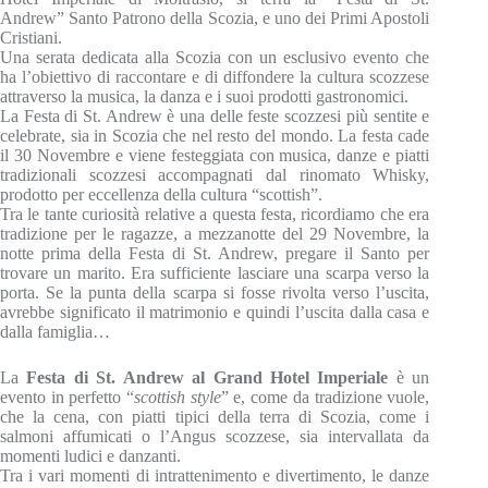
Andrew” Santo Patrono della Scozia, e uno dei Primi Apostoli
Cristiani.
Una serata dedicata alla Scozia con un esclusivo evento che
ha l’obiettivo di raccontare e di diffondere la cultura scozzese
attraverso la musica, la danza e i suoi prodotti gastronomici.
La Festa di St. Andrew è una delle feste scozzesi più sentite e
celebrate, sia in Scozia che nel resto del mondo. La festa cade
il 30 Novembre e viene festeggiata con musica, danze e piatti
tradizionali scozzesi accompagnati dal rinomato Whisky,
prodotto per eccellenza della cultura “scottish”.
Tra le tante curiosità relative a questa festa, ricordiamo che era
tradizione per le ragazze, a mezzanotte del 29 Novembre, la
notte prima della Festa di St. Andrew, pregare il Santo per
trovare un marito. Era sufficiente lasciare una scarpa verso la
porta. Se la punta della scarpa si fosse rivolta verso l’uscita,
avrebbe significato il matrimonio e quindi l’uscita dalla casa e
dalla famiglia…
La
Festa di St. Andrew al Grand Hotel Imperiale
è un
evento in perfetto “
scottish style
” e, come da tradizione vuole,
che la cena, con piatti tipici della terra di Scozia, come i
salmoni affumicati o l’Angus scozzese, sia intervallata da
momenti ludici e danzanti.
Tra i vari momenti di intrattenimento e divertimento, le danze