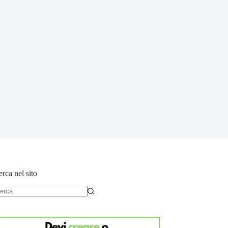
rca nel sito
essun
sultato