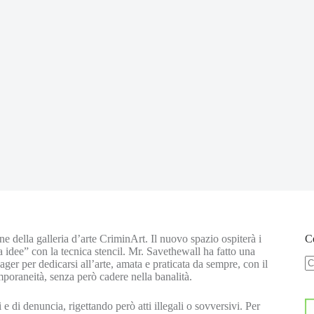
ne della galleria d’arte CriminArt. Il nuovo spazio ospiterà i
Ce
 idee” con la tecnica stencil. Mr. Savethewall ha fatto una
er per dedicarsi all’arte, amata e praticata da sempre, con il
N
emporaneità, senza però cadere nella banalità.
ri
 e di denuncia, rigettando però atti illegali o sovversivi. Per