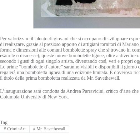
Per valorizzare il talento di giovani che si occupano di sviluppare esp
di realizzare, grazie al prezioso apporto di artigiani tornitori di Maria
forma e dimensioni alle comuni bombolette spray che si trovano in commer
esaurite o dismesse), queste nuove bombolette lignee, oltre a divenire o
secondo i gusti di ogni singolo artista, diventando così, veri e propri ogg
Le prime “bombolette d’autore” saranno visibili e disponibili il giorno 
regalerà una bomboletta lignea di una edizione limitata. È doveroso rico
il titolo della prima bomboletta realizzata da Mr. Savethewall.
L’inaugurazione sarà condotta da Andrea Parravicini, critico d’arte che
Columbia University di New York.
Tag
#
CriminArt
#
Mr. Savethewall