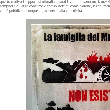
questo motivo i supporti strutturali dei suoi lavori non sono muri, mezz
semplici e di largo consumo e spesso riciclati come cartone, legno, metall
che è pubblico e dunque appartenente alla collettività.