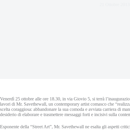
21 Ottobre 2013
Venerdì 25 ottobre alle ore 18.30, in via Giovio 5, si terrà l’inaugurazio
lavori di Mr. Savethewall, un contemporary artist comasco che “realizza
scelta coraggiosa: abbandonare la sua comoda e avviata carriera di manag
desiderio di elaborare e trasmettere messaggi forti e incisivi sulla cont
Esponente della “Street Art”, Mr. Savethewall ne esalta gli aspetti critici