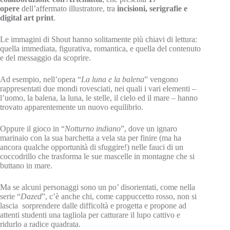
opere
dell’affermato illustratore, tra
incisioni, serigrafie e
digital art print
.
Le immagini di Shout hanno solitamente più chiavi di lettura:
quella immediata, figurativa, romantica, e quella del contenuto
e del messaggio da scoprire.
Ad esempio, nell’opera “
La luna e la balena
” vengono
rappresentati due mondi rovesciati, nei quali i vari elementi –
l’uomo, la balena, la luna, le stelle, il cielo ed il mare – hanno
trovato apparentemente un nuovo equilibrio.
Oppure il gioco in “
Notturno indiano
”, dove un ignaro
marinaio con la sua barchetta a vela sta per finire (ma ha
ancora qualche opportunità di sfuggire!) nelle fauci di un
coccodrillo che trasforma le sue mascelle in montagne che si
buttano in mare.
Ma se alcuni personaggi sono un po’ disorientati, come nella
serie “
Dazed
”, c’è anche chi, come cappuccetto rosso, non si
lascia sorprendere dalle difficoltà e progetta e propone ad
attenti studenti una tagliola per catturare il lupo cattivo e
ridurlo a radice quadrata.