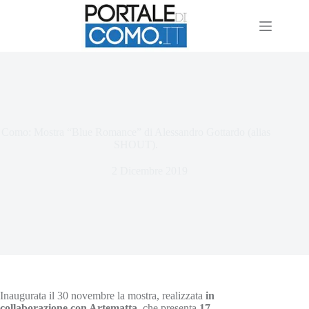
Como: Mostra “Blue Romance” di Alessandro Gottardo (alias
SHOUT).
2 Dicembre 2019
Inaugurata il 30 novembre la mostra, realizzata
in
collaborazione con Artematta
, che presenta
17