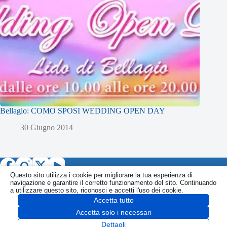
Bellagio: COMO SPOSI WEDDING OPEN DAY
30 Giugno 2014
Questo sito utilizza i cookie per migliorare la tua esperienza di
navigazione e garantire il corretto funzionamento del sito. Continuando
a utilizzare questo sito, riconosci e accetti l'uso dei cookie.
Accetta tutto
Informativa
Politica Privacy
Politica Cookie
CONTATTI
Accetta solo i necessari
SEGNALA
Copyright © 2026 PORTALE di COMO - fjm P.IVA
Dettagli