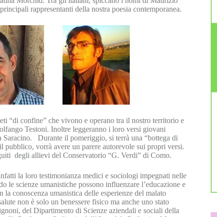
tiha Morchid. Tra gli italiani, spiccano i nomi di Maurizio
rincipali rappresentanti della nostra poesia contemporanea.
ti “di confine” che vivono e operano tra il nostro territorio e
lfango Testoni. Inoltre leggeranno i loro versi giovani
 Saracino. Durante il pomeriggio, si terrà una “bottega di
 il pubblico, vorrà avere un parere autorevole sui propri versi.
iti degli allievi del Conservatorio “G. Verdi” di Como.
nfatti la loro testimonianza medici e sociologi impegnati nelle
do le scienze umanistiche possono influenzare l’educazione e
on la conoscenza umanistica delle esperienze del malato
 salute non è solo un benessere fisico ma anche uno stato
ignoni, del Dipartimento di Scienze aziendali e sociali della