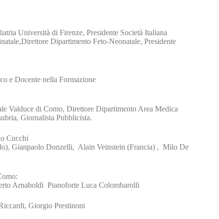
tria Università di Firenze, Presidente Società Italiana
inatale,Direttore Dipartimento Feto-Neonatale, Presidente
nico e Docente nella Formazione
ale Valduce di Como, Direttore Dipartimento Area Medica
ubria, Giornalista Pubblicista.
zio Cucchi
), Gianpaolo Donzelli, Alain Veinstein (Francia) , Milo De
 Como:
rto Arnaboldi Pianoforte Luca Colombarolli
iccardi, Giorgio Prestinoni