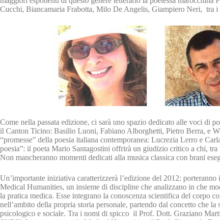
maggiori esponenti di questo genere letterario la poetessa marocchina Fa
Cucchi, Biancamaria Frabotta, Milo De Angelis, Giampiero Neri, tra i p
Come nella passata edizione, ci sarà uno spazio dedicato alle voci di poe
il Canton Ticino: Basilio Luoni, Fabiano Alborghetti, Pietro Berra, e Wo
“promesse” della poesia italiana contemporanea: Lucrezia Lerro e Carla
poesia”: il poeta Mario Santagostini offrirà un giudizio critico a chi, tra
Non mancheranno momenti dedicati alla musica classica con brani esegu
Un’importante iniziativa caratterizzerà l’edizione del 2012: porteranno i
Medical Humanities, un insieme di discipline che analizzano in che mo
la pratica medica. Esse integrano la conoscenza scientifica del corpo c
nell’ambito della propria storia personale, partendo dal concetto che la
psicologico e sociale. Tra i nomi di spicco il Prof. Dott. Graziano Mart