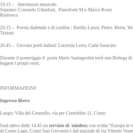
19.15 – Intermezzo musicale.
Soprano: Consuelo Gilardoni. Pianoforte M.o Marco Rossi
Rinfresco
20.15 – Poesia dialettale e di confine : Basilio Luoni, Pietro Berra, W
Testoni
20.45 – Giovani poeti italiani: Lucrezia Lerro, Carla Saracino
Durante il pomeriggio il poeta Mario Santagostini terrà una Bottega di p
leggere i propri versi.
INFORMAZIONI:
Ingresso libero
Luogo: Villa del Grumello, via per Cernobbio 11, Como
Sarà attivo dalle 14.45 un
servizio di minibus
con scritta “Europa in v
di Como Lago, Como San Giovanni e dal piazzale di via Vittorio Veneto