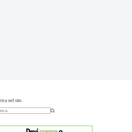
rca nel sito
essun
sultato