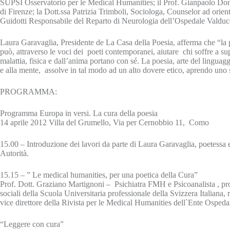
SUPSI Osservatorio per le Medical Humanities; il Prof. Gianpaolo Don
di Firenze; la Dott.ssa Patrizia Trimboli, Sociologa, Counselor ad orie
Guidotti Responsabile del Reparto di Neurologia dell’Ospedale Valdu
Laura Garavaglia, Presidente de La Casa della Poesia, afferma che “la poe
può, attraverso le voci dei poeti contemporanei, aiutare chi soffre a sup
malattia, fisica e dall’anima portano con sé. La poesia, arte del linguagg
e alla mente, assolve in tal modo ad un alto dovere etico, aprendo uno s
PROGRAMMA:
Programma Europa in versi. La cura della poesia
14 aprile 2012 Villa del Grumello, Via per Cernobbio 11, Como
15.00 – Introduzione dei lavori da parte di Laura Garavaglia, poetessa
Autorità.
15.15 – ” Le medical humanities, per una poetica della Cura”
Prof. Dott. Graziano Martignoni – Psichiatra FMH e Psicoanalista , pro
sociali della Scuola Universitaria professionale della Svizzera Italiana
vice direttore della Rivista per le Medical Humanities dell`Ente Ospeda
“Leggere con cura”