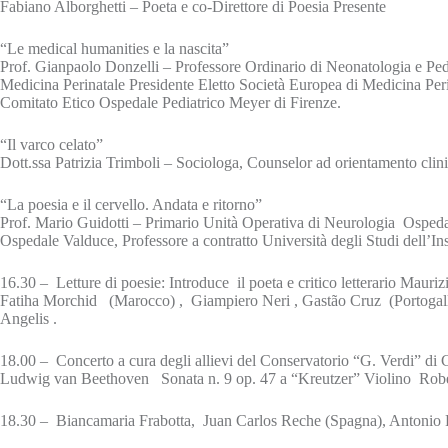
Fabiano Alborghetti – Poeta e co-Direttore di Poesia Presente
“Le medical humanities e la nascita”
Prof. Gianpaolo Donzelli – Professore Ordinario di Neonatologia e Pedia
Medicina Perinatale Presidente Eletto Società Europea di Medicina Per
Comitato Etico Ospedale Pediatrico Meyer di Firenze.
“Il varco celato”
Dott.ssa Patrizia Trimboli – Sociologa, Counselor ad orientamento cli
“La poesia e il cervello. Andata e ritorno”
Prof. Mario Guidotti – Primario Unità Operativa di Neurologia Osped
Ospedale Valduce, Professore a contratto Università degli Studi dell’Ins
16.30 – Letture di poesie: Introduce il poeta e critico letterario Mauri
Fatiha Morchid (Marocco) , Giampiero Neri , Gastão Cruz (Portogallo
Angelis .
18.00 – Concerto a cura degli allievi del Conservatorio “G. Verdi” di
Ludwig van Beethoven Sonata n. 9 op. 47 a “Kreutzer” Violino Robe
18.30 – Biancamaria Frabotta, Juan Carlos Reche (Spagna), Antonio R