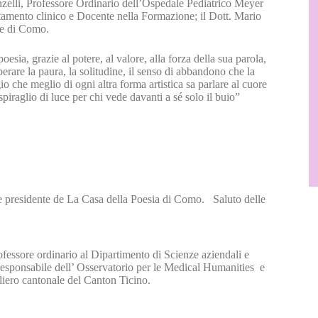
zelli, Professore Ordinario dell’Ospedale Pediatrico Meyer
ntamento clinico e Docente nella Formazione; il Dott. Mario
ce di Como.
sia, grazie al potere, al valore, alla forza della sua parola,
erare la paura, la solitudine, il senso di abbandono che la
io che meglio di ogni altra forma artistica sa parlare al cuore
piraglio di luce per chi vede davanti a sé solo il buio”
 e presidente de La Casa della Poesia di Como. Saluto delle
fessore ordinario al Dipartimento di Scienze aziendali e
, responsabile dell’ Osservatorio per le Medical Humanities e
liero cantonale del Canton Ticino.