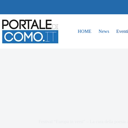
HOME
News
Eventi
Festival “Europa in versi” – La cura della poesi