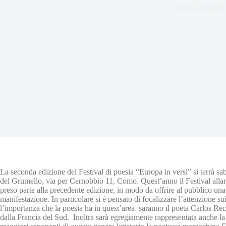
30 Marzo 2012
La seconda edizione del Festival di poesia “Europa in versi” si terrà sab
del Grumello, via per Cernobbio 11, Como. Quest’anno il Festival allar
preso parte alla precedente edizione, in modo da offrire al pubblico una v
manifestazione. In particolare si è pensato di focalizzare l’attenzione su
l’importanza che la poesia ha in quest’area saranno il poeta Carlos Re
dalla Francia del Sud. Inoltra sarà egregiamente rappresentata anche la 