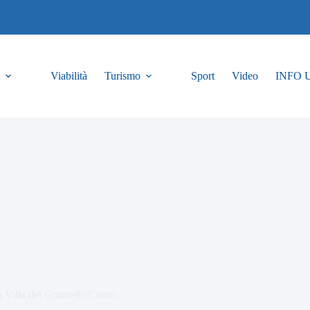
Viabilità
Turismo
Sport
Video
INFO 
a a Villa del Grumello Como