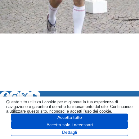
Questo sito utilizza i cookie per migliorare la tua esperienza di
navigazione e garantire il corretto funzionamento del sito. Continuando
a utilizzare questo sito, riconosci e accetti l'uso dei cookie.
Accetta tutto
Informativa
Politica Privacy
Politica Cookie
CONTATTI
Accetta solo i necessari
SEGNALA
Copyright © 2026 PORTALE di COMO - fjm P.IVA
Dettagli
03690570134 - Realizzato da
fjm