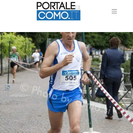
mezza_maratona_como_2011IMG_7470