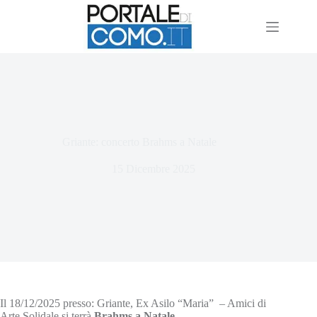
Griante: concerto Brahms a Natale
15 Dicembre 2025
Il 18/12/2025 presso: Griante, Ex Asilo “Maria” – Amici di
Arte Solidale si terrà
Brahms a Natale