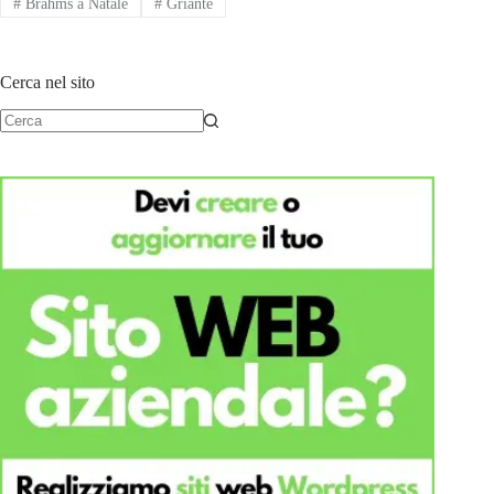
#
Brahms a Natale
#
Griante
Cerca nel sito
Nessun
risultato