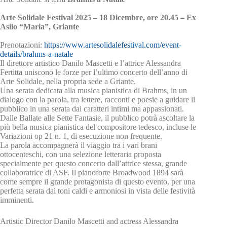
Arte Solidale Festival 2025 – 18 Dicembre, ore 20.45 – Ex
Asilo “Maria”, Griante
Prenotazioni:
https://www.artesolidalefestival.com/event-
details/brahms-a-natale
Il direttore artistico Danilo Mascetti e l’attrice Alessandra
Fertitta uniscono le forze per l’ultimo concerto dell’anno di
Arte Solidale, nella propria sede a Griante.
Una serata dedicata alla musica pianistica di Brahms, in un
dialogo con la parola, tra lettere, racconti e poesie a guidare il
pubblico in una serata dai caratteri intimi ma appassionati.
Dalle Ballate alle Sette Fantasie, il pubblico potrà ascoltare la
più bella musica pianistica del compositore tedesco, incluse le
Variazioni op 21 n. 1, di esecuzione non frequente.
La parola accompagnerà il viaggio tra i vari brani
ottocenteschi, con una selezione letteraria proposta
specialmente per questo concerto dall’attrice stessa, grande
collaboratrice di ASF. Il pianoforte Broadwood 1894 sarà
come sempre il grande protagonista di questo evento, per una
perfetta serata dai toni caldi e armoniosi in vista delle festività
imminenti.
Artistic Director Danilo Mascetti and actress Alessandra