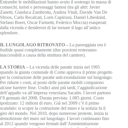
Entrambe le mobilitazioni hanno avuto il sostengo in massa di
comaschi, turisti e personaggi famosi (tra gli altri: Javier
Zanetti, Gianluca Zambrotta, Andrea Vitali, Davide Van De
Sfroos, Carlo Recalcati, Loris Capirossi, Daniel Libeskind,
Stefano Boeri, Oscar Farinetti, Federico Moccia) esasperati
dalla vicenda e desiderosi di far tornare il lago all’antico
splendore.
IL LUNGOLAGO RITROVATO –
La passeggiata ora è
fruibile quasi completamente (due porzioni resteranno
inaccessibili a causa della struttura del cantiere).
LA STORIA –
La vicenda delle paratie inizia nel 1995
quando la giunta comunale di Como approva il primo progetto
per la costruzione delle paratie anti-esondazione sul lungolago.
Per ridurre i costi, al posto delle paratie mobili compaiono
alcune barriere fisse. Undici anni più tardi, l’aggiudicazione
dell’appalto va all’impresa veneziana Sacalm. I lavori partono
l’8 gennaio del 2008. Durata prevista: 1.085 giorni. Costo
ipotizzato: 12 milioni di euro. Già nel 2009 c’è il primo
scandalo: si scopre la costruzione del muro e la notizia fa il
giro del mondo. Nel 2010, dopo numerose proteste, inizia la
demolizione del muro sul lungolago. I lavori continuano fino
al 2012 quando vengono fermati dall’Amministrazione