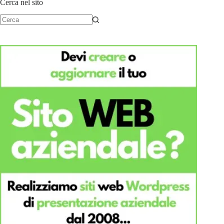
Cerca nel sito
Nessun
risultato