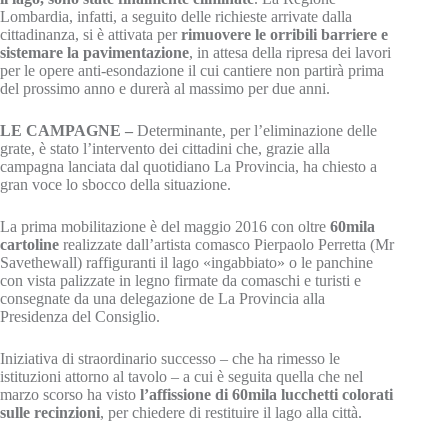
Lombardia, infatti, a seguito delle richieste arrivate dalla
cittadinanza, si è attivata per
rimuovere le orribili barriere e
sistemare la pavimentazione
, in attesa della ripresa dei lavori
per le opere anti-esondazione il cui cantiere non partirà prima
del prossimo anno e durerà al massimo per due anni.
LE CAMPAGNE –
Determinante, per l’eliminazione delle
grate, è stato l’intervento dei cittadini che, grazie alla
campagna lanciata dal quotidiano La Provincia, ha chiesto a
gran voce lo sbocco della situazione.
La prima mobilitazione è del maggio 2016 con oltre
60mila
cartoline
realizzate dall’artista comasco Pierpaolo Perretta (Mr
Savethewall) raffiguranti il lago «ingabbiato» o le panchine
con vista palizzate in legno firmate da comaschi e turisti e
consegnate da una delegazione de La Provincia alla
Presidenza del Consiglio.
Iniziativa di straordinario successo – che ha rimesso le
istituzioni attorno al tavolo – a cui è seguita quella che nel
marzo scorso ha visto
l’affissione di 60mila lucchetti colorati
sulle recinzioni
, per chiedere di restituire il lago alla città.