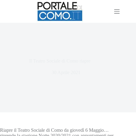
Il Teatro Sociale di Como riapre
30 Aprile 2021
Riapre il Teatro Sociale di Como da giovedì 6 Maggio…
riprende la stagione Notte 2020/2021 con appuntamenti per