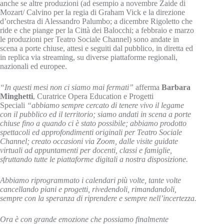
anche se altre produzioni (ad esempio a novembre Zaide di
Mozart/ Calvino per la regia di Graham Vick e la direzione
d’orchestra di Alessandro Palumbo; a dicembre Rigoletto che
ride e che piange per la Città dei Balocchi; a febbraio e marzo
le produzioni per Teatro Sociale Channel) sono andate in
scena a porte chiuse, attesi e seguiti dal pubblico, in diretta ed
in replica via streaming, su diverse piattaforme regionali,
nazionali ed europee.
“In questi mesi non ci siamo mai fermati”
afferma
Barbara
Minghetti
, Curatrice Opera Education e Progetti
Speciali
“abbiamo sempre cercato di tenere vivo il legame
con il pubblico ed il territorio; siamo andati in scena a porte
chiuse fino a quando ci è stato possibile; abbiamo prodotto
spettacoli ed approfondimenti originali per Teatro Sociale
Channel; creato occasioni via Zoom, dalle visite guidate
virtuali ad appuntamenti per docenti, classi e famiglie,
sfruttando tutte le piattaforme digitali a nostra disposizione.
Abbiamo riprogrammato i calendari più volte, tante volte
cancellando piani e progetti, rivedendoli, rimandandoli,
sempre con la speranza di riprendere e sempre nell’incertezza.
Ora è con grande emozione che possiamo finalmente