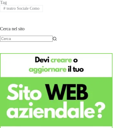
Tag
#
teatro Sociale Como
Cerca nel sito
Nessun
risultato