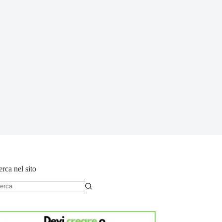
rca nel sito
essun
sultato