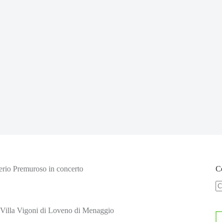
lerio Premuroso in concerto
Ce
N
ri
a Villa Vigoni di Loveno di Menaggio