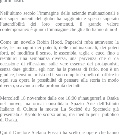
giorni nostri.
Nell’ultimo secolo l’immagine delle aziende multinazionali e
dei super potenti del globo ha raggiunto e spesso superato
l’attendibilità dei loro contenuti, il grande valore
contemporaneo è quindi l’immagine che gli altri hanno di noi!
Come un novello Robin Hood, Papeschi ruba attraverso la
rete, le immagini dei potenti, delle multinazionali, dei poteri
forti, né modifica il senso, le assembla, taglia e cuce, fino a
restituirci una sembianza diversa, una parvenza che ci da
occasione di riflessione sulle vere essenze dei protagonisti,
senza dare giudizi, egli non ha la pretesa di farlo, non è un
giudice, bensì un artista ed il suo compito è quello di offrire in
ogni sua opera la possibilità di pensare alla storia in modo
diverso, scavando nella profondità dei fatti.
Mercoledì 18 novembre dalle ore 18:00 s’inaugurerà a Osaka
nel nuovo, ma ormai consolidato Spazio Arte dell’Istituto
Italiano di Cultura la mostra La Société du Spectacle già
presentata a Kyoto lo scorso anno, ma inedita per il pubblico
di Osaka.
Qui il Direttore Stefano Fossati ha scelto le opere che hanno