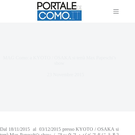
MAG Como: a KYOTO / OSAKA si terrà Max Papeschi’s
show
23 Novembre 2015
Dal 18/11/2015 al 03/12/2015 presso KYOTO / OSAKA si
terrà Max Papeschi’s show / マックス・パペスキによる2