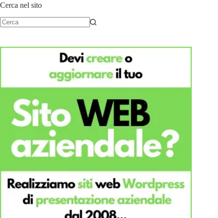
Cerca nel sito
Nessun
risultato