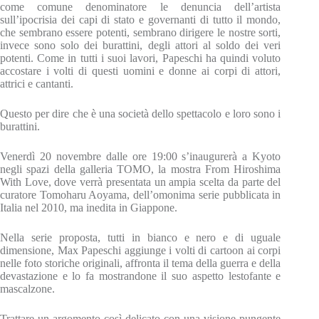
come comune denominatore le denuncia dell’artista
sull’ipocrisia dei capi di stato e governanti di tutto il mondo,
che sembrano essere potenti, sembrano dirigere le nostre sorti,
invece sono solo dei burattini, degli attori al soldo dei veri
potenti. Come in tutti i suoi lavori, Papeschi ha quindi voluto
accostare i volti di questi uomini e donne ai corpi di attori,
attrici e cantanti.
Questo per dire che è una società dello spettacolo e loro sono i
burattini.
Venerdì 20 novembre dalle ore 19:00 s’inaugurerà a Kyoto
negli spazi della galleria TOMO, la mostra From Hiroshima
With Love, dove verrà presentata un ampia scelta da parte del
curatore Tomoharu Aoyama, dell’omonima serie pubblicata in
Italia nel 2010, ma inedita in Giappone.
Nella serie proposta, tutti in bianco e nero e di uguale
dimensione, Max Papeschi aggiunge i volti di cartoon ai corpi
nelle foto storiche originali, affronta il tema della guerra e della
devastazione e lo fa mostrandone il suo aspetto lestofante e
mascalzone.
Trattare un argomento così delicato con una visione pungente