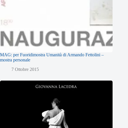
MAG: per Fuoridimostra Umanità di Armando Fettolini –
mostra personale
7 Ottobre 2015