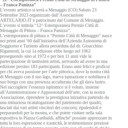
– Franca Panizza”
L’evento artistico si terrà a Menaggio (CO) Sabato 23
Settembre 2023 organizzato dall’Associazione
ARTELARIO.IT e patrocinato dal Comune di Menaggio.
L’evento si intitola “12^ Estemporanea Premio Città di
Menaggio di Pittura – Franca Panizza”.
L’estemporanea di pittura o “Premio Città di Menaggio” nasce
nei primi anni ’60 dall’iniziativa dell’Azienda Autonoma di
Soggiorno e Turismo allora presieduta dal dr. Gioacchino
Rigamonti, la cui 1a edizione ebbe luogo nel 1962
proseguendo sino al 1972 e per ben 11 anni vide la
partecipazione di tantissimi artisti, arrivando ad avere in una
edizione persino 183 partecipanti. Erano anni felici e proficui
per chi aveva passione per l’arte pittorica, dove la nostra città
di Menaggio con il suo lago, traeva ispirazione e nobilitava il
suo borgo con una presenza acculturata che gli dava lustro.
Nel raccogliere l’essenza ispiratrice si è voluto, insieme
all’Amministrazione e Appassionati dell’arte, con la nostra
Associazione, riprendere la prestigiosa iniziativa partendo da
una minuziosa ricatalogazione del patrimonio dei quadri,
lasciati dai vari artisti vincitori dei concorsi, ripulendoli e
preparandoli per la mostra, e che potete visitare nella sala
espositiva in Piazza Garibaldi, affinché’ possiate apprezzare in
tutta la loro espressione e icasticità, le testimonianze preziose