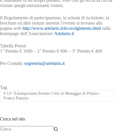
d’istantanee di un tempo passato, viste con gli occhi di chi ha
vissuto quegli emozionanti visioni.
Il Regolamento di partecipazione, la scheda di iscrizione, la
brochure ed altre notizie inerenti l’evento si trovano alla
pagina web
http://www.artelario.it/in-svolgimento.html
sulla
homepage dell’Associazione
Artelario.it
Tabella Premi:
1° Premio € 1000 – 2° Premio € 600 – 3° Premio € 400
Per Contatti:
segreteria@artelario.it
Tag
#
12^ Estemporanea Premio Città di Menaggio di Pittura -
Franca Panizza
Cerca nel sito