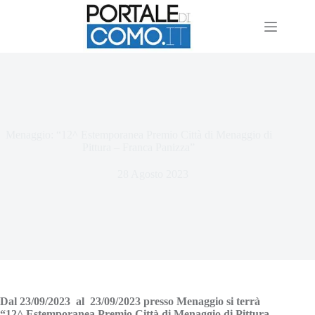
Menaggio: “12^ Estemporanea Premio Città di Menaggio di
Pittura – Franca Panizza”
28 Agosto 2023
Dal 23/09/2023 al 23/09/2023 presso Menaggio si terrà
“12^ Estemporanea Premio Città di Menaggio di Pittura