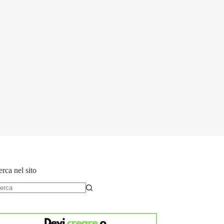
rca nel sito
essun
sultato