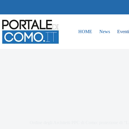
HOME
News
Eventi
Ordine degli Architetti PPC di Como: proiezion