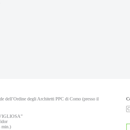
7
de dell’Ordine degli Architetti PPC di Como (presso il
Ce
N
VIGLIOSA”
ri
idor
 min.)