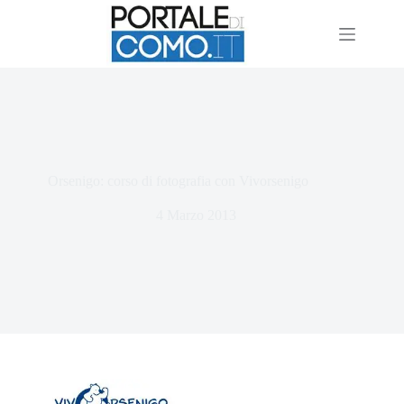
Orsenigo: corso di fotografia con Vivorsenigo
4 Marzo 2013