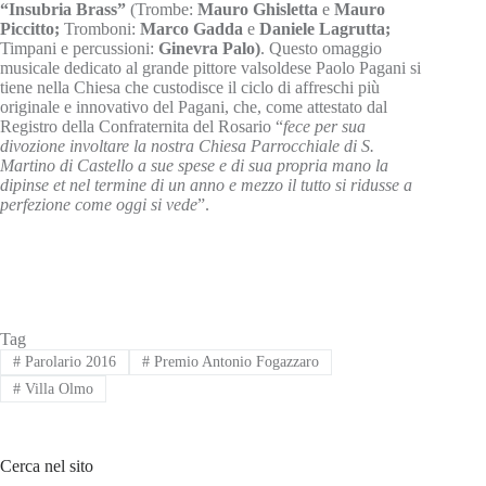
“Insubria Brass”
(Trombe:
Mauro Ghisletta
e
Mauro
Piccitto;
Tromboni:
Marco Gadda
e
Daniele Lagrutta;
Timpani e percussioni:
Ginevra Palo)
. Questo omaggio
musicale dedicato al grande pittore valsoldese Paolo Pagani si
tiene nella Chiesa che custodisce il ciclo di affreschi più
originale e innovativo del Pagani, che, come attestato dal
Registro della Confraternita del Rosario “
fece per sua
divozione involtare la nostra Chiesa Parrocchiale di S.
Martino di Castello a sue spese e di sua propria mano la
dipinse et nel termine di un anno e mezzo il tutto si ridusse a
perfezione come oggi si vede
”.
Tag
#
Parolario 2016
#
Premio Antonio Fogazzaro
#
Villa Olmo
Cerca nel sito