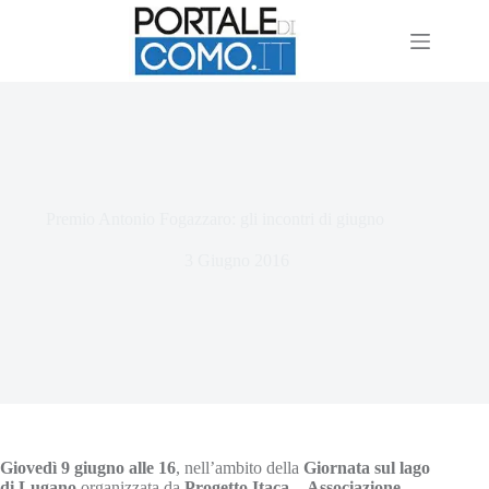
Premio Antonio Fogazzaro: gli incontri di giugno
3 Giugno 2016
Giovedì 9 giugno
alle 16
, nell’ambito della
Giornata sul lago
di Lugano
organizzata da
Progetto Itaca
–
Associazione