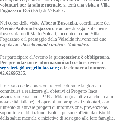
volontari per la salute mentale
, si terrà una
visita a Villa
Fogazzaro-Roi
(FAI)
di Valsolda.
Nel corso della visita
Alberto Buscaglia
, coordinatore del
Premio Antonio Fogazzaro
e autore di saggi sul cinema
fogazzariano di Mario Soldati, racconterà come Villa
Fogazzaro e il paesaggio della Valsolda rivivono nei due
capolavori
Piccolo mondo antico
e
Malombra
.
Per partecipare all’evento la
prenotazione è obbligatoria
.
Per prenotazioni e informazioni sul costo scrivere a
segreteria@progettoitaca.org
o telefonare al numero
02.62695235.
Il ricavato delle donazioni raccolte durante la giornata
contribuirà a realizzare gli obiettivi di Progetto Itaca,
associazione nata nel 1999 a Milano (ma attiva anche in altre
nove città italiane) ad opera di un gruppo di volontari, con
l’intento di attivare progetti di informazione, prevenzione,
supporto e riabilitazione rivolti a persone affette da disturbi
della salute mentale e iniziative di sostegno alle loro famiglie.