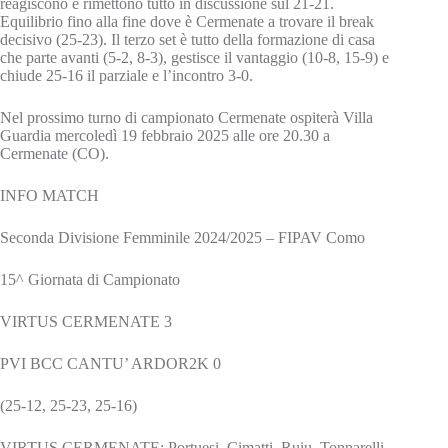
reagiscono e rimettono tutto in discussione sul 21-21.
Equilibrio fino alla fine dove è Cermenate a trovare il break
decisivo (25-23). Il terzo set è tutto della formazione di casa
che parte avanti (5-2, 8-3), gestisce il vantaggio (10-8, 15-9) e
chiude 25-16 il parziale e l’incontro 3-0.
Nel prossimo turno di campionato Cermenate ospiterà Villa
Guardia mercoledì 19 febbraio 2025 alle ore 20.30 a
Cermenate (CO).
INFO MATCH
Seconda Divisione Femminile 2024/2025 – FIPAV Como
15^ Giornata di Campionato
VIRTUS CERMENATE 3
PVI BCC CANTU’ ARDOR2K 0
(25-12, 25-23, 25-16)
VIRTUS CERMENATE: Portuesi, Cimatti, Ruiu, Tonnarelli,