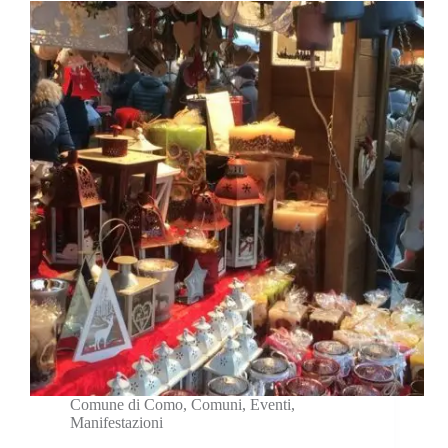
Comune di Como
,
Comuni
,
Eventi
,
Manifestazioni