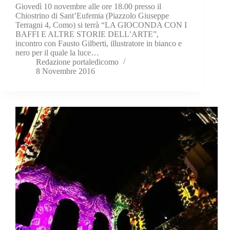
Giovedì 10 novembre alle ore 18.00 presso il
Chiostrino di Sant’Eufemia (Piazzolo Giuseppe
Terragni 4, Como) si terrà “LA GIOCONDA CON I
BAFFI E ALTRE STORIE DELL’ARTE”,
incontro con Fausto Gilberti, illustratore in bianco e
nero per il quale la luce…
Redazione portaledicomo
8 Novembre 2016