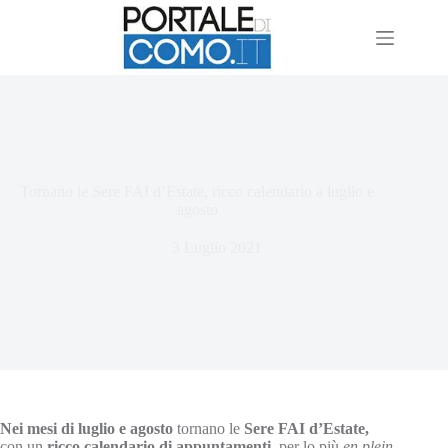
Tornano le Sere FAI d’Estate, ricco calendario a luglio e
agosto
3 Luglio 2021
Nei mesi di luglio e agosto
tornano le
Sere FAI d’Estate,
con un
ricco calendario di appuntamenti
, per lo più
en plein