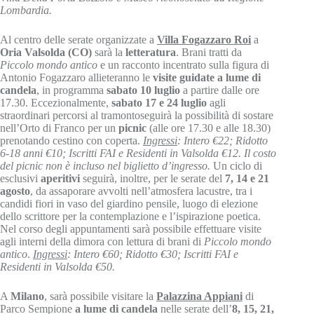
Lombardia.
Al centro delle serate organizzate a
Villa Fogazzaro Roi
a
Oria Valsolda (CO)
sarà la
letteratura
. Brani tratti da
Piccolo mondo antico
e un racconto incentrato sulla figura di
Antonio Fogazzaro allieteranno le
visite guidate a lume di
candela
, in programma
sabato 10 luglio
a partire dalle ore
17.30. Eccezionalmente,
sabato 17 e 24 luglio
agli
straordinari percorsi al tramontoseguirà la possibilità di sostare
nell’Orto di Franco per un
picnic
(alle ore 17.30 e alle 18.30)
prenotando cestino con coperta.
Ingressi
: Intero €22; Ridotto
6-18 anni €10; Iscritti FAI e Residenti in Valsolda €12. Il costo
del picnic non è incluso nel biglietto d’ingresso.
Un ciclo di
esclusivi
aperitivi
seguirà, inoltre, per le serate del
7, 14 e 21
agosto
, da assaporare avvolti nell’atmosfera lacustre, tra i
candidi fiori in vaso del giardino pensile, luogo di elezione
dello scrittore per la contemplazione e l’ispirazione poetica.
Nel corso degli appuntamenti sarà possibile effettuare visite
agli interni della dimora con lettura di brani di
Piccolo mondo
antico
.
Ingressi
: Intero €60; Ridotto €30; Iscritti FAI e
Residenti in Valsolda €50.
A
Milano
, sarà possibile visitare la
Palazzina Appiani
di
Parco Sempione
a lume di candela
nelle serate dell’
8, 15, 21,