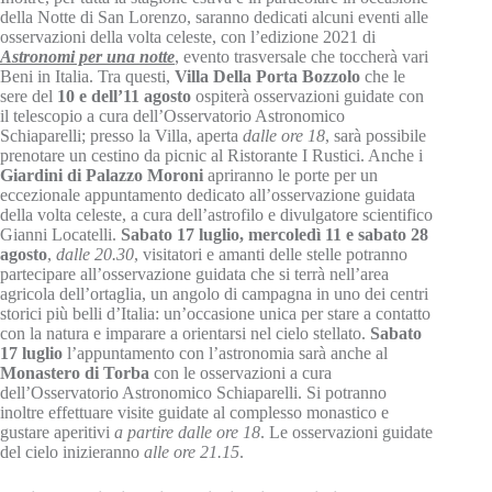
della Notte di San Lorenzo, saranno dedicati alcuni eventi alle
osservazioni della volta celeste, con l’edizione 2021 di
Astronomi per una notte
, evento trasversale che toccherà vari
Beni in Italia. Tra questi,
Villa Della Porta Bozzolo
che le
sere del
10 e dell’11 agosto
ospiterà osservazioni guidate con
il telescopio a cura dell’Osservatorio Astronomico
Schiaparelli; presso la Villa, aperta
dalle ore 18
, sarà possibile
prenotare un cestino da picnic al Ristorante I Rustici. Anche i
Giardini di Palazzo Moroni
apriranno le porte per un
eccezionale appuntamento dedicato all’osservazione guidata
della volta celeste, a cura dell’astrofilo e divulgatore scientifico
Gianni Locatelli.
Sabato 17 luglio, mercoledì 11 e sabato 28
agosto
,
dalle 20.30
, visitatori e amanti delle stelle potranno
partecipare all’osservazione guidata che si terrà nell’area
agricola dell’ortaglia, un angolo di campagna in uno dei centri
storici più belli d’Italia: un’occasione unica per stare a contatto
con la natura e imparare a orientarsi nel cielo stellato.
Sabato
17 luglio
l’appuntamento con l’astronomia sarà anche al
Monastero di Torba
con le osservazioni a cura
dell’Osservatorio Astronomico Schiaparelli. Si potranno
inoltre effettuare visite guidate al complesso monastico e
gustare aperitivi
a partire dalle ore 18
. Le osservazioni guidate
del cielo inizieranno
alle ore 21.15
.