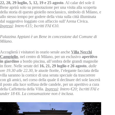
22, 28, 29 luglio, 5, 12, 19 e 25 agosto
. Al calar del sole il
Bene aprirà solo su prenotazione per una visita alla scoperta
della storia di questo gioiello neoclassico, simbolo di Milano, e
allo stesso tempo per godere della vista sulla città illuminata
dal suggestivo loggiato con affaccio sull’Arena Civica.
Ingressi
: Intero €15; Iscritti FAI €10.
Palazzina Appiani è un Bene in concessione dal Comune di
Milano.
Accoglierà i visitatori in orario serale anche
Villa Necchi
Campiglio
, nel centro di Milano, per un esclusivo
aperitivo
in giardino
a bordo piscina, all’ombra delle grandi magnolie
in fiore. Nelle serate del
16, 21, 29 luglio e 26 agosto
,
dalle
ore 19.30 alle 22.30
, le aiuole fiorite, l’elegante facciata della
villa saranno la cornice di una serata speciale da trascorrere
con gli amici, nel corso della quale il declinare del sole lascerà
il posto alla luce soffusa delle candele, per un aperitivo a cura
della Caffetteria della Villa.
Ingressi
: Intero €20; Iscritti FAI e
under 18 €6. La consumazione non è inclusa.