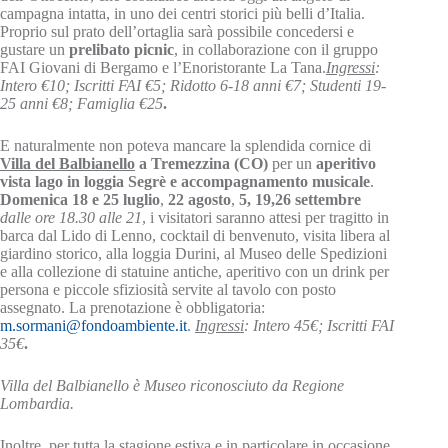
campagna intatta, in uno dei centri storici più belli d’Italia.
Proprio sul prato dell’ortaglia sarà possibile concedersi e
gustare un
prelibato picnic
, in collaborazione con il gruppo
FAI Giovani di Bergamo e l’Enoristorante La Tana.
Ingressi
:
Intero €10; Iscritti FAI €5; Ridotto 6-18 anni €7; Studenti 19-
25 anni €8; Famiglia €25
.
E naturalmente non poteva mancare la splendida cornice di
Villa del Balbianello
a Tremezzina (CO)
per un
aperitivo
vista lago in loggia Segrè e accompagnamento musicale
.
Domenica 18 e 25 luglio
,
22 agosto
,
5, 19,26 settembre
dalle ore 18.30 alle 21
, i visitatori saranno attesi per tragitto in
barca dal Lido di Lenno, cocktail di benvenuto, visita libera al
giardino storico, alla loggia Durini, al Museo delle Spedizioni
e alla collezione di statuine antiche, aperitivo con un drink per
persona e piccole sfiziosità servite al tavolo con posto
assegnato. La prenotazione è obbligatoria:
m.sormani@fondoambiente.it
.
Ingressi
: Intero 45€; Iscritti FAI
35€
.
Villa del Balbianello è Museo riconosciuto da Regione
Lombardia.
Inoltre, per tutta la stagione estiva e in particolare in occasione