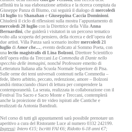
affinità tra la sua elaborazione artistica e la ricerca compiuta da
Giuseppe Panza di Biumo, cui seguirà il dialogo di
mercoledì
14 luglio
tra
Shanahan
e
Giuseppina Caccia Dominioni
.
Chiuderà il ciclo di riflessioni sulla mostra l’appuntamento di
mercoledì 28 luglio
con la Direttrice della Villa
Anna
Bernardini
, che guiderà i visitatori in un percorso tematico
volto alla scoperta del pensiero, della ricerca e dell’opera dei
due artisti. Villa Panza sarà scenario inoltre
mercoledì 21
luglio
di
Amor che…
, evento dedicato al Sommo Poeta, con
una
lectio magistralis di Lina Bolzoni
, Direttore Scientifico
dell’opera edita da Treccani
La Commedia di Dante nello
specchio delle immagini
, nonché Professore emerito di
Letteratura Italiana alla Scuola Normale Superiore di Pisa.
Sulle orme dei temi universali contenuti nella Commedia –
fede, libero arbitrio, peccato, redenzione, amore – Bolzoni
andrà rintracciando chiavi di lettura per comprendere la
contemporaneità. La serata, realizzata in collaborazione con il
Festival Tra Sacro e Sacro Monte e Treccani, contemplerà
anche la proiezione di tre video ispirati alle Cantiche e
realizzati da Antonia Bandirali.
Nel corso di tutti gli appuntamenti sarà possibile prenotare un
aperitivo a cura del Ristorante Luce al numero 0332 242199.
Ingressi
: Intero €15; Iscritti FAI €6; Ridotto 6-18 anni €7;