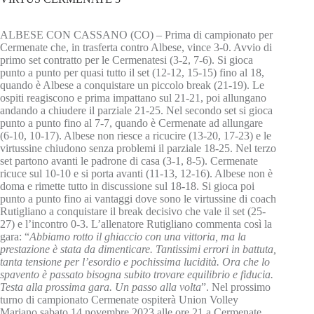
ALBESE CON CASSANO (CO) – Prima di campionato per
Cermenate che, in trasferta contro Albese, vince 3-0. Avvio di
primo set contratto per le Cermenatesi (3-2, 7-6). Si gioca
punto a punto per quasi tutto il set (12-12, 15-15) fino al 18,
quando è Albese a conquistare un piccolo break (21-19). Le
ospiti reagiscono e prima impattano sul 21-21, poi allungano
andando a chiudere il parziale 21-25. Nel secondo set si gioca
punto a punto fino al 7-7, quando è Cermenate ad allungare
(6-10, 10-17). Albese non riesce a ricucire (13-20, 17-23) e le
virtussine chiudono senza problemi il parziale 18-25. Nel terzo
set partono avanti le padrone di casa (3-1, 8-5). Cermenate
ricuce sul 10-10 e si porta avanti (11-13, 12-16). Albese non è
doma e rimette tutto in discussione sul 18-18. Si gioca poi
punto a punto fino ai vantaggi dove sono le virtussine di coach
Rutigliano a conquistare il break decisivo che vale il set (25-
27) e l’incontro 0-3. L’allenatore Rutigliano commenta così la
gara: “
Abbiamo rotto il ghiaccio con una vittoria, ma la
prestazione è stata da dimenticare. Tantissimi errori in battuta,
tanta tensione per l’esordio e pochissima lucidità. Ora che lo
spavento è passato bisogna subito trovare equilibrio e fiducia.
Testa alla prossima gara. Un passo alla volta
”. Nel prossimo
turno di campionato Cermenate ospiterà Union Volley
Mariano sabato 14 novembre 2023 alle ore 21 a Cermenate.