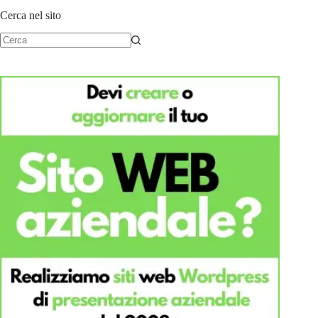
Cerca nel sito
Nessun
risultato