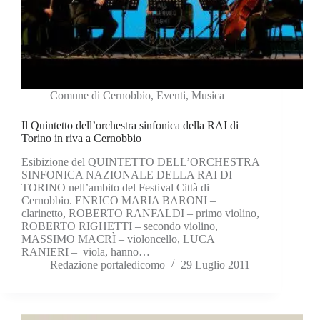
Comune di Cernobbio
,
Eventi
,
Musica
Il Quintetto dell’orchestra sinfonica della RAI di
Torino in riva a Cernobbio
Esibizione del QUINTETTO DELL’ORCHESTRA
SINFONICA NAZIONALE DELLA RAI DI
TORINO nell’ambito del Festival Città di
Cernobbio. ENRICO MARIA BARONI –
clarinetto, ROBERTO RANFALDI – primo violino,
ROBERTO RIGHETTI – secondo violino,
MASSIMO MACRÌ – violoncello, LUCA
RANIERI – viola, hanno…
Redazione portaledicomo
29 Luglio 2011