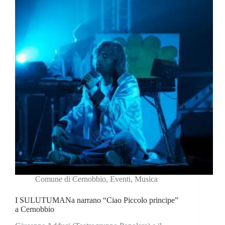
Comune di Cernobbio
,
Eventi
,
Musica
I SULUTUMANa narrano “Ciao Piccolo principe”
a Cernobbio