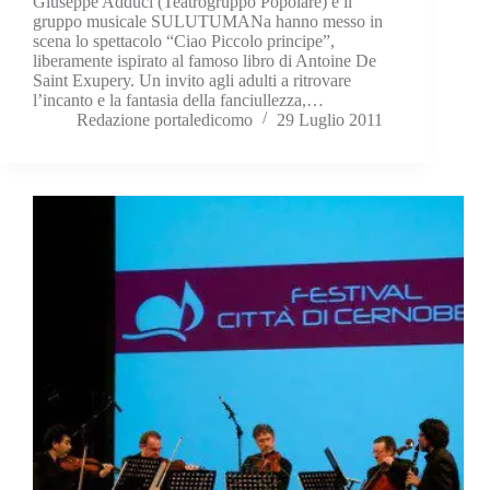
Giuseppe Adduci (Teatrogruppo Popolare) e il
gruppo musicale SULUTUMANa hanno messo in
scena lo spettacolo “Ciao Piccolo principe”,
liberamente ispirato al famoso libro di Antoine De
Saint Exupery. Un invito agli adulti a ritrovare
l’incanto e la fantasia della fanciullezza,…
Redazione portaledicomo
29 Luglio 2011