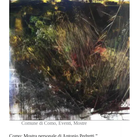
Comune di Como
,
Eventi
,
Mostre
Como: Mostra personale di Antonio Pedretti ”