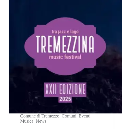
Comune di Tremezzo
,
Comuni
,
Eventi
,
Musica
,
News