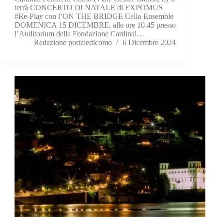
terrà CONCERTO DI NATALE di EXPOMUS
#Re-Play con l’ON THE BRIDGE Cello Ensemble
DOMENICA 15 DICEMBRE, alle ore 10.45 presso
l’Auditorium della Fondazione Cardinal…
Redazione portaledicomo
6 Dicembre 2024