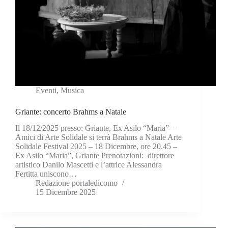
Eventi
,
Musica
Griante: concerto Brahms a Natale
Il 18/12/2025 presso: Griante, Ex Asilo “Maria” –
Amici di Arte Solidale si terrà Brahms a Natale Arte
Solidale Festival 2025 – 18 Dicembre, ore 20.45 –
Ex Asilo “Maria”, Griante Prenotazioni: direttore
artistico Danilo Mascetti e l’attrice Alessandra
Fertitta uniscono…
Redazione portaledicomo
15 Dicembre 2025