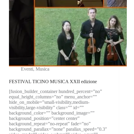
Eventi
,
Musica
FESTIVAL TICINO MUSICA XXII edizione
[fusion_builder_container hundred_percent=”no”
equal_height_columns=”no” menu_anchor=””
hide_on_mobile=”small-visibility,medium-
visibility,large-visibility” class=”” id=””
background_color=”” background_image=””
background_position=”center center”
background_repeat=”no-repeat” fade=”no”
background_parallax=”none” parallax_speed=”0.3″