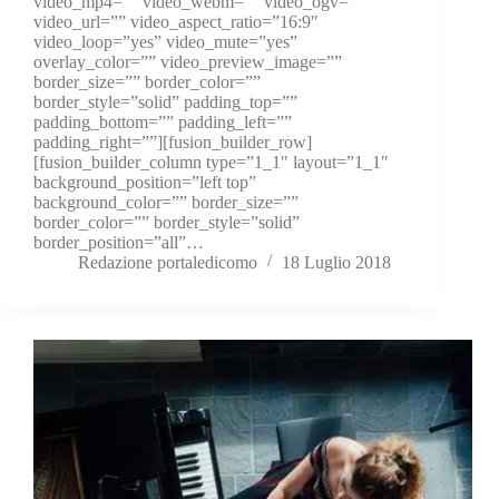
video_mp4=”” video_webm=”” video_ogv=””
video_url=”” video_aspect_ratio=”16:9″
video_loop=”yes” video_mute=”yes”
overlay_color=”” video_preview_image=””
border_size=”” border_color=””
border_style=”solid” padding_top=””
padding_bottom=”” padding_left=””
padding_right=””][fusion_builder_row]
[fusion_builder_column type=”1_1″ layout=”1_1″
background_position=”left top”
background_color=”” border_size=””
border_color=”” border_style=”solid”
border_position=”all”…
Redazione portaledicomo
18 Luglio 2018