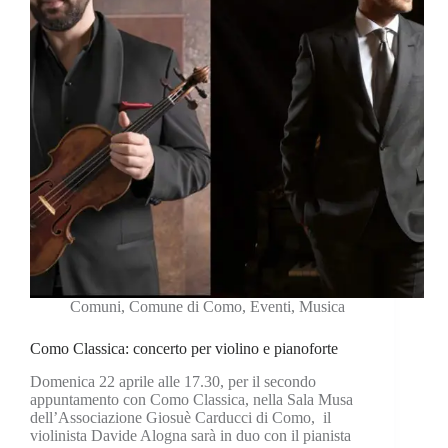
Comuni
,
Comune di Como
,
Eventi
,
Musica
Como Classica: concerto per violino e pianoforte
Domenica 22 aprile alle 17.30, per il secondo
appuntamento con Como Classica, nella Sala Musa
dell’Associazione Giosuè Carducci di Como, il
violinista Davide Alogna sarà in duo con il pianista