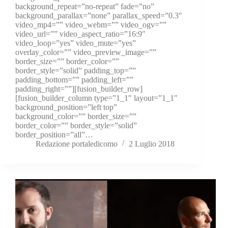
background_repeat=”no-repeat” fade=”no”
background_parallax=”none” parallax_speed=”0.3″
video_mp4=”” video_webm=”” video_ogv=””
video_url=”” video_aspect_ratio=”16:9″
video_loop=”yes” video_mute=”yes”
overlay_color=”” video_preview_image=””
border_size=”” border_color=””
border_style=”solid” padding_top=””
padding_bottom=”” padding_left=””
padding_right=””][fusion_builder_row]
[fusion_builder_column type=”1_1″ layout=”1_1″
background_position=”left top”
background_color=”” border_size=””
border_color=”” border_style=”solid”
border_position=”all”…
Redazione portaledicomo
2 Luglio 2018