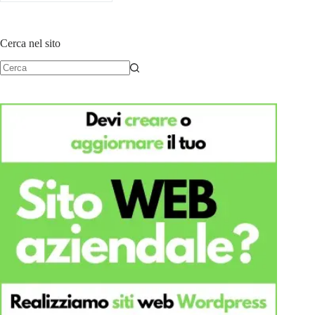
Cerca nel sito
Nessun
risultato