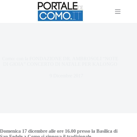
Como: con la FONDAZIONE DR. AMBROSOLI “NOTE
DI GIOIA” CONCERTO DI NATALE PER KALONGO
9 Dicembre 2017
Domenica 17 dicembre alle ore 16.00 presso la Basilica di
San Fedele a Como si rinnova il tradizionale