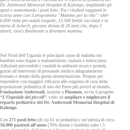
Dr. Ambrosoli Memorial Hospital di Kalongo, ampliando gli
spazi e aumentando i posti letto. Tra i risultati raggiunti lo
scorso anno con il programma “Mamme per la vita”: oltre
6.000 visite pre-natali eseguite, 15.500 bimbi vaccinati e la
storia di Achech, giovane donna di 28 anni che, dopo 5
aborti, riesce finalmente a diventare mamma.
Nel Nord dell’Uganda le principali cause di malattia nei
bambini sono legate a malnutrizione, malaria e tubercolosi.
Affezioni prevenibili e curabili in ambienti sicuri e protetti,
grazie all’intervento di personale medico adeguatamente
formato e dotato della giusta strumentazione. Proprio per
rispondere con maggior efficacia alle esigenze di cura della
popolazione pediatrica di uno dei Paesi più poveri al mondo,
Fondazione Ambrosoli
, insieme a
Plasmon
, avvia il progetto
“L’Ospedale dei piccoli”
, volto ad
ampliare e migliorare il
reparto pediatrico del Dr. Ambrosoli Memorial Hospital di
Kalongo
.
Con
271 posti letto
(di cui 61 in pediatria) e un’utenza di circa
50.000 pazienti all’anno
(70% donne e bambini sotto i 5