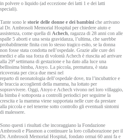
in polvere o liquido (ad eccezione dei latti 1 e dei latti
speciali).
Tante sono le
storie delle donne e dei bambini
che arrivano
al Dr. Ambrosoli Memorial Hospital per chiedere aiuto e
assistenza, come quella di
Achech
, ragazza di 28 anni con alle
spalle 5 aborti e una sesta gravidanza, l’ultima, che sarebbe
probabilmente finita con lo stesso tragico esito, se la donna
non fosse stata condotta nell’ospedale. Grazie alle cure dei
medici e alla sua forza di volontà Achech è riuscita ad arrivare
a
alla 29
settimana di gestazione e ha dato alla luce una
bellissima bimba, Atoyo. La piccola, prematura, è stata
ricoverata per circa due mesi nel
reparto di neonatologia dell’ospedale dove, tra l’incubatrice e
le braccia accoglienti della mamma, ha lottato per
sopravvivere. Oggi, Atoyo e Achech vivono nel loro villaggio,
la bimba è sottoposta a controlli periodici per seguirne la
crescita e la mamma viene supportata nelle cure da prestare
alla piccola e nel tenerne sotto controllo gli eventuali sintomi
di malessere.
Sono questi i risultati che incoraggiano la Fondazione
Ambrosoli e Plasmon a continuare la loro collaborazione per il
Dr. Ambrosoli Memorial Hospital, fondato ormai 60 anni fa e