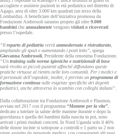
anni), l’ospedale di Kalongo è l’unica struttura in grado di
accogliere e assistere pazienti in età pediatrica nel distretto di
Agago, area di oltre 3.000 km quadrati (un terzo della
Lombardia). A beneficiare dell’iniziativa promossa da
Fondazione Ambrosoli saranno proprio gli oltre
9.000
bambini
che
annualmente
vengono
visitati o ricoverati
presso l’ospedale.
“Il
reparto di pediatria
verrà
ammodernato e ristrutturato
,
ampliando gli spazi e aumentando i posti letto”
, spiega
Giovanna Ambrosoli
, Presidente della omonima Fondazione
.
“Un
training sulle norme igieniche e nutrizionali di base
sarà rivolto ai piccoli pazienti affinché diffondano queste
pratiche virtuose al rientro nelle loro comunità. Per i medici e
il personale dell’ospedale, inoltre, è previsto un
programma di
formazione continua
sulle esigenze specifiche dei degenti
pediatrici, anche attraverso lo scambio con colleghi italiani”.
Dalla collaborazione tra Fondazione Ambrosoli e Plasmon,
avviata nel 2017 con il programma
“Mamme per la vita”
,
dedicato a tutelare la salute delle mamme durante e dopo la
gravidanza e quella dei bambini dalla nascita in poi, sono
arrivati i primi risultati concreti. In Nord Uganda solo il 46%
delle donne incinte si sottopone a controlli e 1 parto su 2 non
viene assistito da personale medico, con conseguenti alti tassi