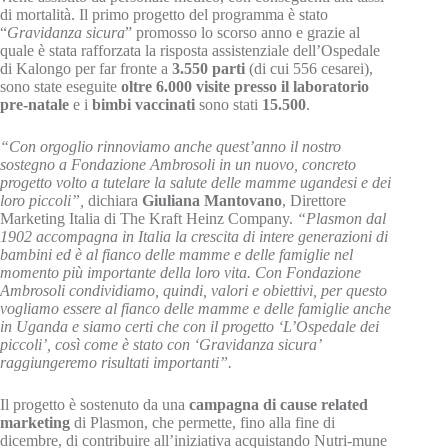
di mortalità. Il primo progetto del programma è stato
“
Gravidanza sicura
” promosso lo scorso anno e grazie al
quale è stata rafforzata la risposta assistenziale dell’Ospedale
di Kalongo per far fronte a
3.550 parti
(di cui 556 cesarei),
sono state eseguite
oltre 6.000 visite presso il laboratorio
pre-natale
e i
bimbi vaccinati
sono stati
15.500
.
“Con orgoglio rinnoviamo anche quest’anno il nostro
sostegno a Fondazione Ambrosoli in un nuovo, concreto
progetto volto a tutelare la salute delle mamme ugandesi e dei
loro piccoli”,
dichiara
Giuliana Mantovano
, Direttore
Marketing Italia di The Kraft Heinz Company.
“Plasmon dal
1902 accompagna in Italia la crescita di intere generazioni di
bambini ed è al fianco delle mamme e delle famiglie nel
momento più importante della loro vita. Con Fondazione
Ambrosoli condividiamo, quindi, valori e obiettivi, per questo
vogliamo essere al fianco delle mamme e delle famiglie anche
in Uganda e siamo certi che con il progetto ‘L’Ospedale dei
piccoli’, così come è stato con ‘Gravidanza sicura’
raggiungeremo risultati importanti”.
Il progetto è sostenuto da una
campagna di cause related
marketing
di Plasmon, che permette, fino alla fine di
dicembre, di contribuire all’iniziativa acquistando Nutri-mune