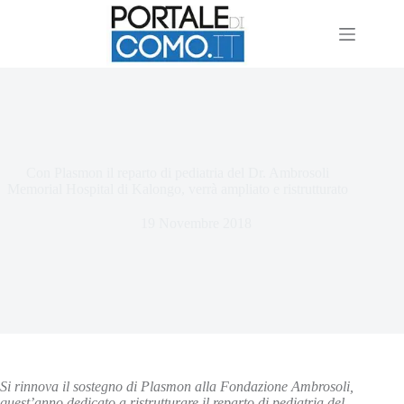
Con Plasmon il reparto di pediatria del Dr. Ambrosoli
Memorial Hospital di Kalongo, verrà ampliato e ristrutturato
19 Novembre 2018
Si rinnova il sostegno di Plasmon alla Fondazione Ambrosoli,
quest’anno dedicato a ristrutturare il reparto di pediatria
del