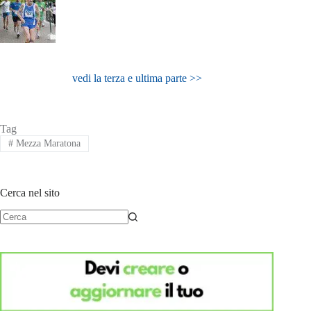
vedi la terza e ultima parte >>
Tag
#
Mezza Maratona
Cerca nel sito
Nessun
risultato