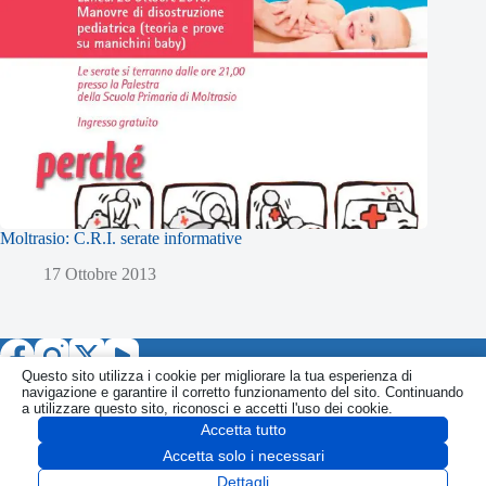
Moltrasio: C.R.I. serate informative
17 Ottobre 2013
Questo sito utilizza i cookie per migliorare la tua esperienza di
navigazione e garantire il corretto funzionamento del sito. Continuando
a utilizzare questo sito, riconosci e accetti l'uso dei cookie.
Accetta tutto
Informativa
Politica Privacy
Politica Cookie
Accetta solo i necessari
CONTATTI
SEGNALA
Copyright © 2026 PORTALE di COMO - fjm P.IVA
Dettagli