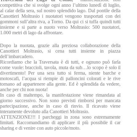
competitiva che si svolge ogni anno l’ultimo lunedì di luglio,
al calar della sera, sul nostro splendido lago. Dal pontile della
Canottieri Moltrasio i nuotatori vengono trasportati con dei
gommoni sull’altra riva, a Torno. Da qui ci si tuffa quindi tutti
insieme e si parte a nuoto verso Moltrasio: 500 nuotatori,
1.000 metri di lago da affrontare.
Dopo la nuotata, grazie alla preziosa collaborazione della
Canottieri Moltrasio, si cena tutti insieme in piazza
dell’imbarcadero.
Ricordiamo che la Traversata è di tutti, e ognuno può farla
come vuole: braccioli, tavola, muta da sub…lo scopo è solo il
divertimento! Per una sera tutto si ferma, niente barche e
motoscafi, l’acqua si riempie di palloncini colorati e le rive
tornano ad appartenere alla gente. Ed è splendida da vedere,
anche p​er chi non nuota!
In caso di maltempo, la manifestazione viene rimandata al
giorno successivo. Non sono previsti rimborsi per mancata
partecipazione, anche in caso di rinvio. Il ricavato viene
interamente devoluto alla Canottieri Moltrasio.
ATTENZIONE!!! I parcheggi in zona sono estremamente
limitati. Raccomandiamo di applicare il più possibile il car
sharing e di venire con auto piccole/moto.