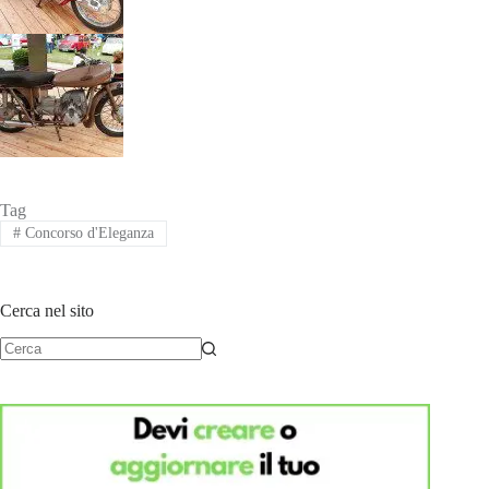
Tag
#
Concorso d'Eleganza
Cerca nel sito
Nessun
risultato