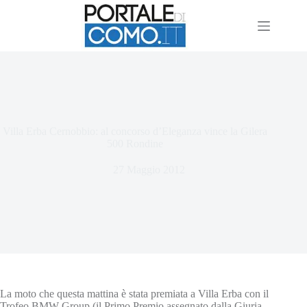
Villa Erba Cernobbio: al concorso d’Eleganza vince la Gilera
500 Rondine
27 Maggio 2012
La moto che questa mattina è stata premiata a Villa Erba con il
Trofeo BMW Group (il Primo Premio assegnato dalla Giuria,