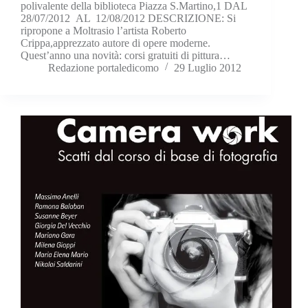
polivalente della biblioteca Piazza S.Martino,1 DAL
28/07/2012 AL 12/08/2012 DESCRIZIONE: Si
ripropone a Moltrasio l’artista Roberto
Crippa,apprezzato autore di opere moderne.
Quest’anno una novità: corsi gratuiti di pittura…
Redazione portaledicomo
29 Luglio 2012