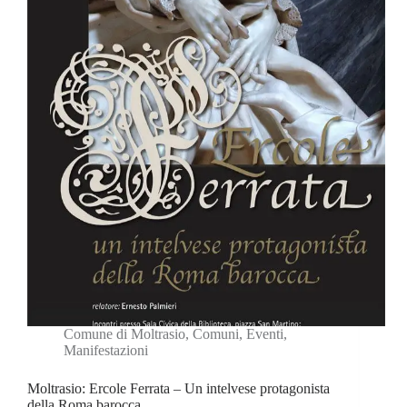
Comune di Moltrasio
,
Comuni
,
Eventi
,
Manifestazioni
Moltrasio: Ercole Ferrata – Un intelvese protagonista
della Roma barocca