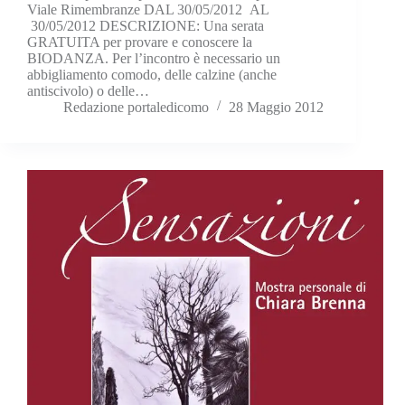
Viale Rimembranze DAL 30/05/2012 AL
30/05/2012 DESCRIZIONE: Una serata
GRATUITA per provare e conoscere la
BIODANZA. Per l’incontro è necessario un
abbigliamento comodo, delle calzine (anche
antiscivolo) o delle…
Redazione portaledicomo
28 Maggio 2012