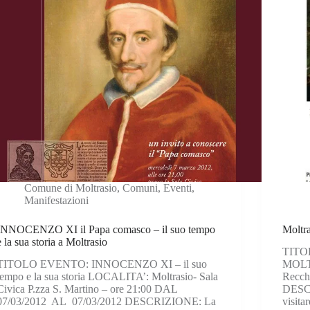
Comune di Moltrasio
,
Comuni
,
Eventi
,
Manifestazioni
INNOCENZO XI il Papa comasco – il suo tempo
Moltra
e la sua storia a Moltrasio
TITO
TITOLO EVENTO: INNOCENZO XI – il suo
MOLTR
tempo e la sua storia LOCALITA’: Moltrasio- Sala
Recch
Civica P.zza S. Martino – ore 21:00 DAL
DESCR
07/03/2012 AL 07/03/2012 DESCRIZIONE: La
visita