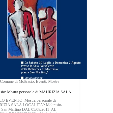
Comune di Moltrasio
,
Eventi
,
Mostre
asio: Mostra personale di MAURIZIA SALA
O EVENTO: Mostra personale di
IZIA SALA LOCALITA’: Moltrasio-
a San Martino DAL 05/08/2011 AL