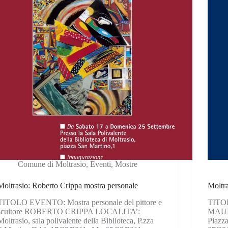
Comune di Moltrasio
,
Eventi
,
Mostre
Moltrasio: Roberto Crippa mostra personale
Moltr
TITOLO EVENTO: Mostra personale del pittore e
TITOL
scultore ROBERTO CRIPPA LOCALITA’:
MAUR
Moltrasio, sala polivalente della Biblioteca, P.zza
Piazz