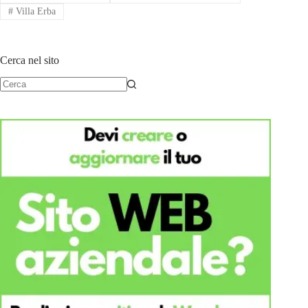
#
Villa Erba
Cerca nel sito
Nessun
risultato