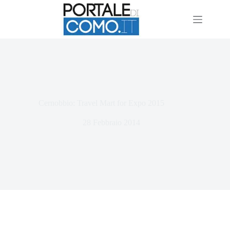
Cernobbio: Travel Mart for Expo 2015
28 Febbraio 2014